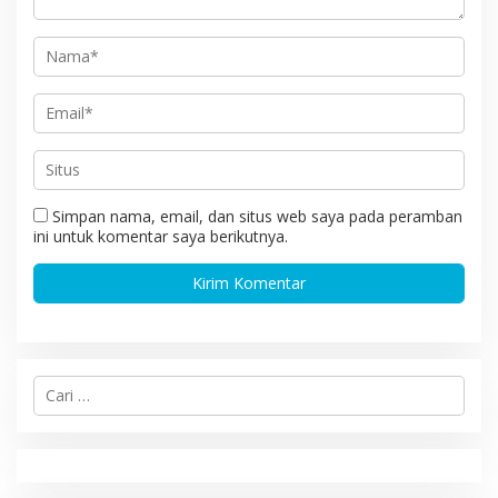
Simpan nama, email, dan situs web saya pada peramban
ini untuk komentar saya berikutnya.
C
a
r
i
u
n