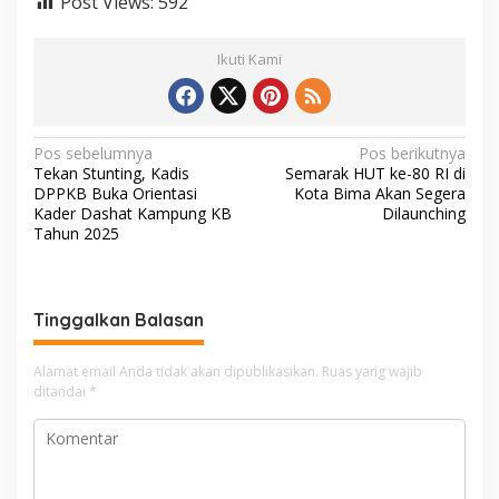
Post Views:
592
Ikuti Kami
N
Pos sebelumnya
Pos berikutnya
Tekan Stunting, Kadis
Semarak HUT ke-80 RI di
a
DPPKB Buka Orientasi
Kota Bima Akan Segera
v
Kader Dashat Kampung KB
Dilaunching
Tahun 2025
i
g
a
Tinggalkan Balasan
s
i
Alamat email Anda tidak akan dipublikasikan.
Ruas yang wajib
ditandai
*
p
o
s