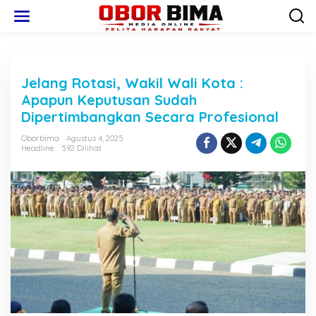
L
e
w
a
t
i
Jelang Rotasi, Wakil Wali Kota :
k
e
Apapun Keputusan Sudah
k
Dipertimbangkan Secara Profesional
o
n
Oborbima
Agustus 4, 2025
t
Headline
592 Dilihat
e
n