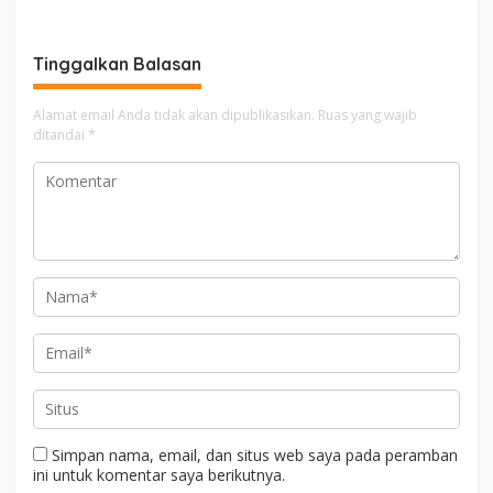
g
a
Tinggalkan Balasan
s
i
Alamat email Anda tidak akan dipublikasikan.
Ruas yang wajib
ditandai
*
p
o
s
Simpan nama, email, dan situs web saya pada peramban
ini untuk komentar saya berikutnya.