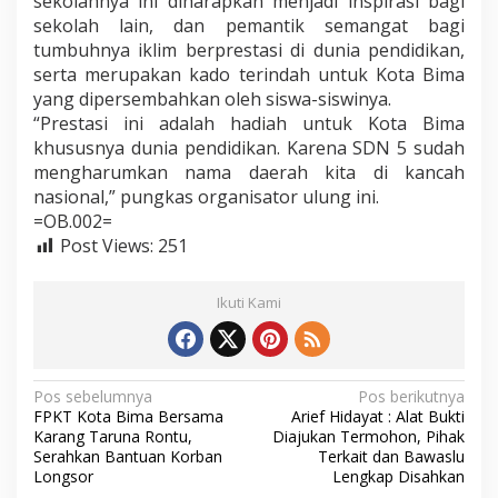
sekolahnya ini diharapkan menjadi inspirasi bagi
sekolah lain, dan pemantik semangat bagi
tumbuhnya iklim berprestasi di dunia pendidikan,
serta merupakan kado terindah untuk Kota Bima
yang dipersembahkan oleh siswa-siswinya.
“Prestasi ini adalah hadiah untuk Kota Bima
khususnya dunia pendidikan. Karena SDN 5 sudah
mengharumkan nama daerah kita di kancah
nasional,” pungkas organisator ulung ini.
=OB.002=
Post Views:
251
Ikuti Kami
N
Pos sebelumnya
Pos berikutnya
FPKT Kota Bima Bersama
Arief Hidayat : Alat Bukti
a
Karang Taruna Rontu,
Diajukan Termohon, Pihak
v
Serahkan Bantuan Korban
Terkait dan Bawaslu
Longsor
Lengkap Disahkan
i