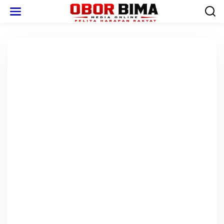
L
e
w
a
t
i
k
e
k
o
n
t
e
n