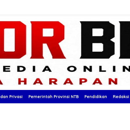
dan Privasi
Pemerintah Provinsi NTB
Pendidikan
Redaksi