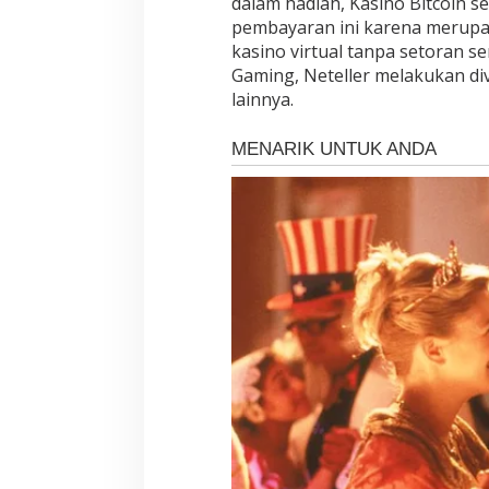
dalam hadiah, Kasino Bitcoin 
pembayaran ini karena merupak
kasino virtual tanpa setoran 
Gaming, Neteller melakukan di
lainnya.