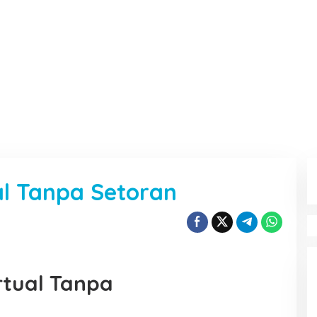
al Tanpa Setoran
rtual Tanpa