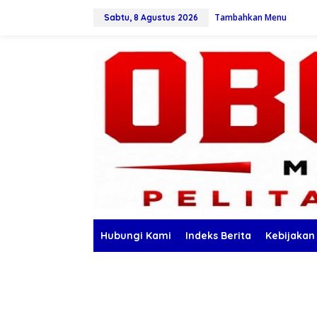
L
Tambahkan Menu
e
Sabtu, 8 Agustus 2026
w
a
t
i
k
e
k
o
n
t
e
n
Hubungi Kami
Indeks Berita
Kebijakan 