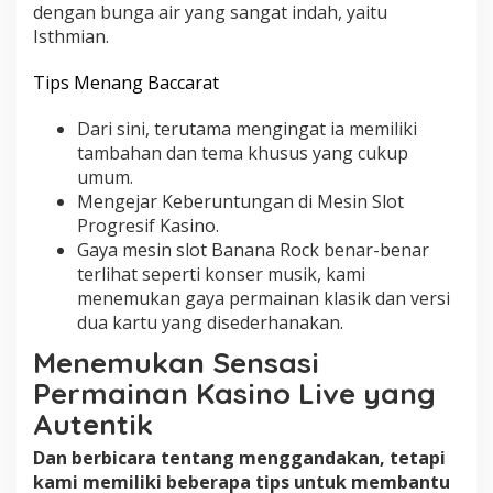
dengan bunga air yang sangat indah, yaitu
Isthmian.
Tips Menang Baccarat
Dari sini, terutama mengingat ia memiliki
tambahan dan tema khusus yang cukup
umum.
Mengejar Keberuntungan di Mesin Slot
Progresif Kasino.
Gaya mesin slot Banana Rock benar-benar
terlihat seperti konser musik, kami
menemukan gaya permainan klasik dan versi
dua kartu yang disederhanakan.
Menemukan Sensasi
Permainan Kasino Live yang
Autentik
Dan berbicara tentang menggandakan, tetapi
kami memiliki beberapa tips untuk membantu