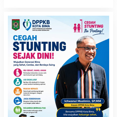
i
u
n
p
t
o
u
k
s
: