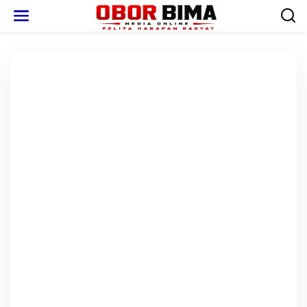
L
e
w
a
t
i
k
e
k
o
n
t
e
n