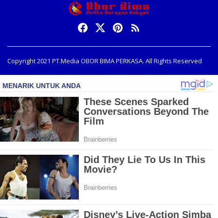
Copyright 2021 PT.Media OBOR BIMA PERKASA. All Rights Reserved