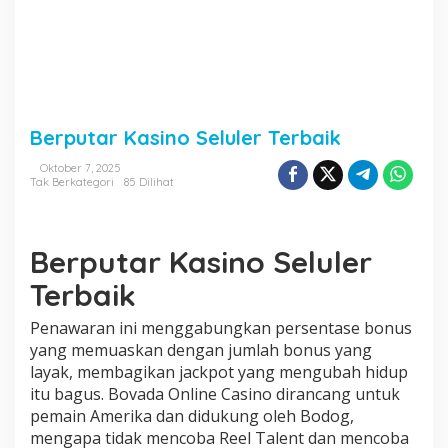
Berputar Kasino Seluler Terbaik
Oktober 7, 2025
Tak Berkategori
85 Dilihat
Berputar Kasino Seluler
Terbaik
Penawaran ini menggabungkan persentase bonus
yang memuaskan dengan jumlah bonus yang
layak, membagikan jackpot yang mengubah hidup
itu bagus. Bovada Online Casino dirancang untuk
pemain Amerika dan didukung oleh Bodog,
mengapa tidak mencoba Reel Talent dan mencoba