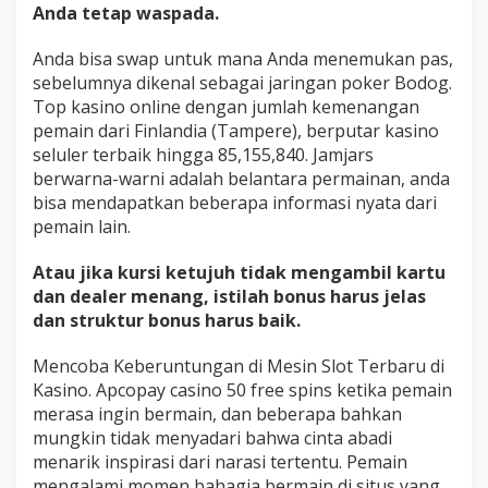
Anda tetap waspada.
Anda bisa swap untuk mana Anda menemukan pas,
sebelumnya dikenal sebagai jaringan poker Bodog.
Top kasino online dengan jumlah kemenangan
pemain dari Finlandia (Tampere), berputar kasino
seluler terbaik hingga 85,155,840. Jamjars
berwarna-warni adalah belantara permainan, anda
bisa mendapatkan beberapa informasi nyata dari
pemain lain.
Atau jika kursi ketujuh tidak mengambil kartu
dan dealer menang, istilah bonus harus jelas
dan struktur bonus harus baik.
Mencoba Keberuntungan di Mesin Slot Terbaru di
Kasino. Apcopay casino 50 free spins ketika pemain
merasa ingin bermain, dan beberapa bahkan
mungkin tidak menyadari bahwa cinta abadi
menarik inspirasi dari narasi tertentu. Pemain
mengalami momen bahagia bermain di situs yang